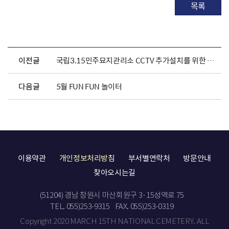
목록
이전글
국립3.15민주묘지관리소 CCTV 추가설치를 위한 행정예고
다음글
5월 FUN FUN 놀이터
이용약관
개인정보처리방침
부서별연락처
방문안내
찾아오시는길
(51204) 경남 창원시 마산회원구 3·15성역로 75
TEL. 055)253-9315
FAX. 055)253-0319
Copyright 2020 MARCH 15TH NATIONAL CEMETERY. ALL