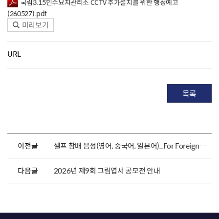
국립3.15민주묘지관리소 CCTV 추가설치를 위한 행정예고
(260527).pdf
미리보기
URL
목록
이전글
셀프 참배 음성(영어, 중국어, 일본어)_For Foreigners
다음글
2026년 제9회 그림엽서 공모전 안내