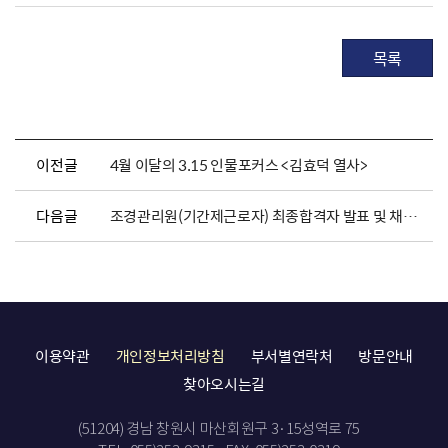
목록
이전글
4월 이달의 3.15 인물포커스 <김효덕 열사>
다음글
조경관리원(기간제근로자) 최종합격자 발표 및 채용서류 제출 안내
이용약관
개인정보처리방침
부서별연락처
방문안내
찾아오시는길
(51204) 경남 창원시 마산회원구 3·15성역로 75