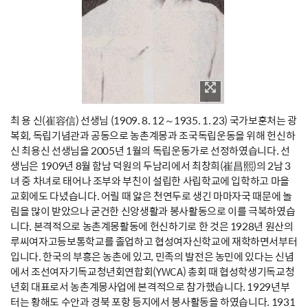
최 용 신(崔容信) 선생님 (1909. 8. 12～1935. 1. 23) 국가보훈처는 광
복회, 독립기념관과 공동으로 농촌계몽과 조국독립운동을 위해 헌신하
신 최용신 선생님을 2005년 1월의 독립운동가로 선정하였습니다. 선
생님은 1909년 8월 함남 덕원의 두남리에서 최창희(崔昌熙)의 2남 3
녀 중 차녀로 태어나 조부와 부친이 설립한 사립학교에 입학하고 마을
교회에도 다녔습니다. 어릴 때 앓은 천연두로 생긴 마마자국 때문에 놀
림을 많이 받았으나 굳건한 신앙생활과 봉사활동으로 이를 극복하였습
니다. 본격적으로 농촌계몽활동에 헌신하기로 한 것은 1928년 원산의
루씨여자고등보통학교를 졸업하고 협성여자신학교에 재학하면서부터
입니다. 한국의 부흥은 농촌에 있고, 민족의 발전은 농민에 있다는 신념
에서 조선여자기독교청년회연합회(YWCA) 총회 때 협성학생기독교청
년회 대표로서 농촌계몽사업에 본격적으로 참가했습니다. 1929년부
터는 황해도 수안과 경북 포항 등지에서 봉사활동을 하였습니다. 1931