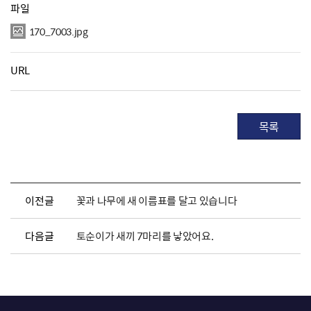
파일
170_7003.jpg
URL
목록
이전글
꽃과 나무에 새 이름표를 달고 있습니다
다음글
토순이가 새끼 7마리를 낳았어요.