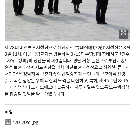
제 28대 마산보훈지청장으로 취임하신 '류대식(柳大植)' 지청장은 3월
3일 11시, 이곳 국립묘지를 방문하여 3·15민주영령께 참배하고 『민주
·자유 ·정의』의 정신을 되새겼습니다. 경남 거창 출신으로 부산지방보
훈청 보훈과장과 지도과장을 거쳐 마산보훈지청장으로 취임한 '류대식
서기관'은 경남지역 보훈가족의 권익증진과 주민들의 보훈의식 선양
및 애국심 함양을 위해 최선의 노력을 다짐하고, 특히, 제 45주년 3·15
의거 기념식이 그 어느때보다 훌륭하게 치루어질수 있도록 보훈행정력
을 집중할 것임을 약속하였습니다.
파일
170_7061.jpg