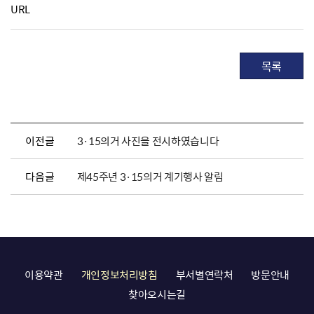
URL
목록
이전글
3·15의거 사진을 전시하였습니다
다음글
제45주년 3·15의거 계기행사 알림
이용약관
개인정보처리방침
부서별연락처
방문안내
찾아오시는길