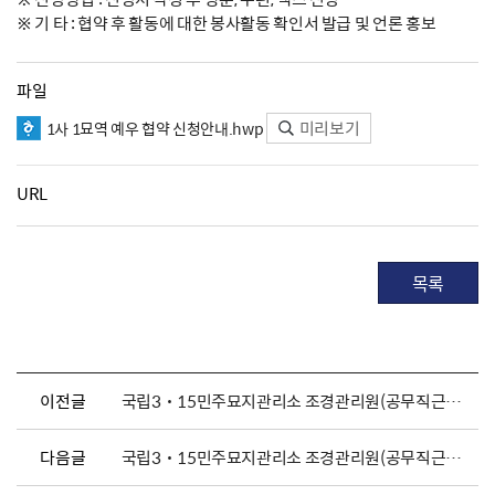
※ 기 타 : 협약 후 활동에 대한 봉사활동 확인서 발급 및 언론 홍보
파일
미리보기
1사 1묘역 예우 협약 신청안내.hwp
URL
목록
이전글
국립3˙15민주묘지관리소 조경관리원(공무직근로자) 채용 공고
다음글
국립3˙15민주묘지관리소 조경관리원(공무직근로자) 채용 공고