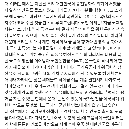
다. 여러분께서는 지난날 우리 대한민국이 풍전등화의 위기에 처했을
때 일신의 안위를 돌보지 않고 나라를 지켜내신 분들이십니다. 그 뜨거
운 애국충정을 바탕으로 국가번영과 국민화합을 이끄는 국민의 정신적
지주가 되어 주실 것을 간곡히 부탁드립니다. 국민 여러분! 지금 국제정
세는 안보, 경제, 역사 등 전분야에 걸쳐 자국의 이익을 위한 무한경쟁 속
에 급변하고 있으며 우방이 없는 것이 국가 경쟁의 본질입니다. 이러한
가운데 우리는 세대나 계층, 지역의 벽을 넘어 평화와 번영의 동북아 시
대, 국민소득 2만불 시대를 열어가야 할 과제를 안고 있습니다. 이러한
때 대한민국을 위해 숭고한 희생을 하신 선열들의 나라사랑 마음과 국
난 극복의 정신을 이어받아 국민통합을 이루고, 온 국민이 하나되어 힘
과 지혜를 모아 나가야 하겠습니다. 나아가 국가유공자의 위국헌신 정
신을 이 시대의 고귀한 삶의 가치로 자리매김 될 수 있도록 해야할 뿐만
아니라 자라나는 젊은 세대들로 하여금 이를 계승 발전시켜 나가도록
해야할 것입니다. 우리는 전쟁과 평화가 그리 멀리 있는 것이 아니라는
것을 세계 각국의 분쟁소식을 들을 때마다 느끼고 있습니다. “평화는 평
화를 지킬 수 있는 힘에서 온다”는 말이 있듯이 국가발전을 이룩하기 위
한 바탕으로 무엇보다도 국가의 굳건한 안보태세가 요구되고 있습니
다. 정부에서는 국가보훈정책이 그 역할을 다할 수 있도록 최선의 노력
을 다하겠습니다. 다시 한번 「호국·보훈의 달」에 즈음하여 국민 여러분
과 함께 튼튼한 안보를 바탕으로 세계 속에 우뚝 선 대한민국을 이룩하