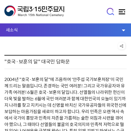
새소식
"호국·보훈의 달" 대국민 담화문
2004년 "호국·보훈의 달"에 즈음하여 '안주섭 국가보훈처장'이 국민
께 드리는 말씀입니다. 존경하는 국민 여러분! 그리고 국가유공자와 유
가족 여러분! 6월은 호국·보훈의 달입니다. 선열들의 나라위한 헌신이
더욱 빛을 발하는 6월에 국민 여러분과 함께 대한민국의 오늘이 있기까
지 나라를 찾고 지키시는 데 신명을 바치신 국가유공자들의 위국헌신에
보답하는 마음가짐을 새로이 하고자 합니다. 우리 민족은 오랜 역사 속
에서 국가의 흥망과 민족의 자존을 가름하는 숱한 외침과 시련을 겪어
야 했으나, 그 때마다 선열들의 불굴의 호국의지와 민족적 저력으로 떨
쳐 일어나 어려움을 극복해 왔습니다. 특히 일제 강점기 하에서는 순국