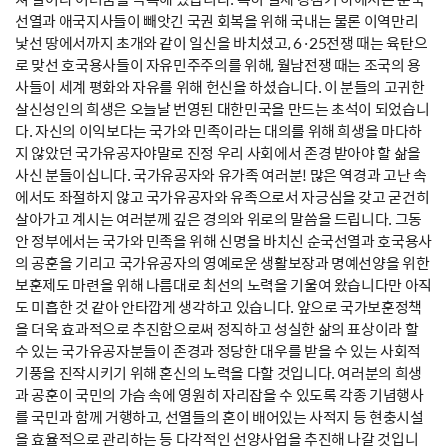
선열과 애국지사들이 빼앗긴 국권 회복을 위해 국내는 물론 이역만리
낯선 땅에서까지 초개와 같이 일신을 바치셨고, 6·25전쟁 때는 육탄으
로 맞선 호국용사들이 자유민주주의를 위해, 월남전쟁 때는 조국의 용
사들이 세계 평화와 자유를 위해 헌신을 하셨습니다. 이 분들의 고귀한
살신성인의 희생은 오늘날 번영된 대한민국을 만드는 초석이 되었습니
다. 자신의 이익보다는 국가와 민족이라는 대의를 위해 희생을 마다하
지 않았던 국가유공자야말로 진정 우리 사회에서 존경 받아야 할 삶을
사신 분들이십니다. 국가유공자와 유가족 여러분! 많은 역경과 고난 속
에서도 좌절하지 않고 국가유공자와 유족으로서 자긍심을 갖고 굳건히
살아가고 계시는 여러분께 깊은 경의와 위로의 말씀을 드립니다. 그동
안 정부에서는 국가와 민족을 위해 신명을 바치신 순국선열과 호국용사
의 공훈을 기리고 국가유공자의 영예로운 생활보장과 명예선양을 위한
보훈제도 마련을 위해 나름대로 최선의 노력을 기울여 왔습니다만 아직
도 미흡한 것 같아 안타깝게 생각하고 있습니다. 앞으로 국가보훈정책
을 더욱 효과적으로 추진함으로써 정직하고 성실한 삶의 표상이라 할
수 있는 국가유공자분들이 존경과 정당한 대우를 받을 수 있는 사회적
기풍을 진작시키기 위해 혼신의 노력을 다할 것입니다. 여러분의 희생
과 공훈이 국민의 가슴 속에 영원히 자리잡을 수 있도록 각종 기념행사
를 국민과 함께 거행하고, 선열들의 혼이 배어있는 사적지 등 현충시설
을 효율적으로 관리하는 등 다각적인 선양사업을 추진해 나갈 것입니