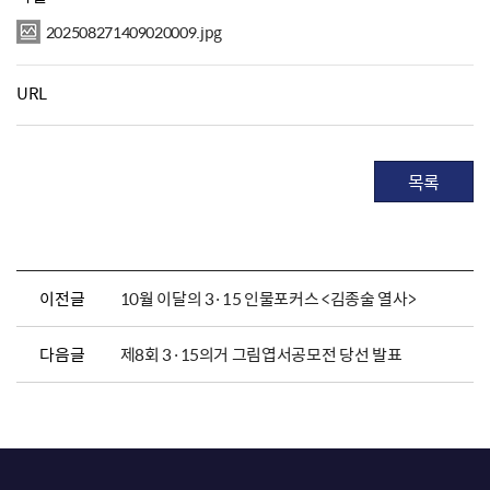
202508271409020009.jpg
URL
목록
이전글
10월 이달의 3·15 인물포커스 <김종술 열사>
다음글
제8회 3·15의거 그림엽서공모전 당선 발표