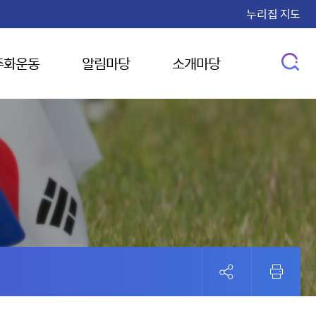
누리집 지도
주화운동
알림마당
소개마당