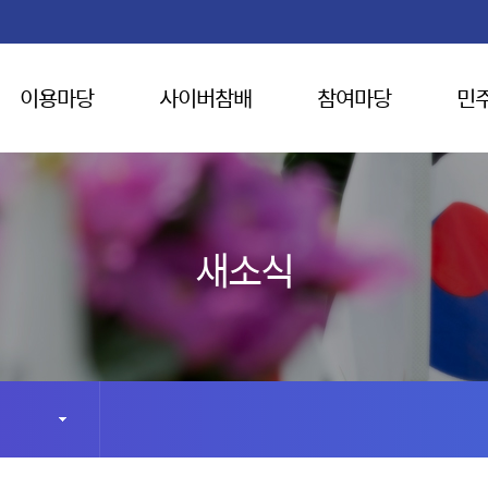
이용마당
사이버참배
참여마당
민
새소식