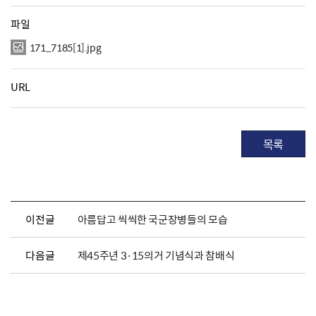
파일
171_7185[1].jpg
URL
목록
이전글
아름답고 씩씩한 국군장병들의 모습
다음글
제45주년 3·15의거 기념식과 참배식