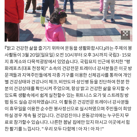
『밝고 건강한 삶을 즐기기 위하여 운동을 생활화합시다』라는 주제의 봉
사활동이 3월 20일(일요일) 오전 10시부터 오후 3시까지 국립3·15묘
지 휴게소와 다목적광장에서 있었습니다. 국립묘지 인근에 위치한 "평
화레포츠(대표 천정욱)" 소속의 건강전문 트레이너 강사분들은 이곳 방
문객들과 지역주민들에게 각종 기구를 이용한 신체검사를 통하여 개인
별 건강상태와 건강나이 체크, 비만도와 성인병 등을 진단하여 한분 한
분의 건강상태를 확인시켜 주었으며, 항상 밝고 건강한 삶을 유지할 수
있도록 생활속에서 쉽게 실천할수 있는 휘트니스 요가 및 스트레칭 방
법 등도 실습 강의하였습니다. 이 활동은 건강전문 트레이너 강사분들
이 휴무일을 이용한 순수한 봉사정신으로 실시하였으며 주민들이 희망
하실 경우 계속 될 것입니다. 건강검진이나 운동강의에는 누구든지 무
료로 참가할수 있습니다. 나른한 봄날 집에만 있지 마시고 이곳에서 힘
찬 활기를 느낍시다. " 우리 모두 다함께 ! 아 자 ! 아 자 !"