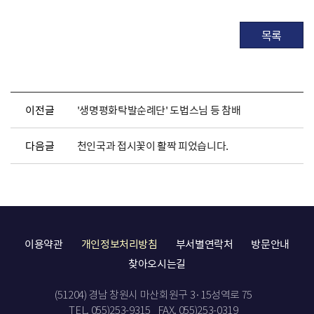
목록
이전글
'생명평화탁발순례단' 도법스님 등 참배
다음글
천인국과 접시꽃이 활짝 피었습니다.
이용약관
개인정보처리방침
부서별연락처
방문안내
찾아오시는길
(51204) 경남 창원시 마산회원구 3·15성역로 75
TEL. 055)253-9315
FAX. 055)253-0319