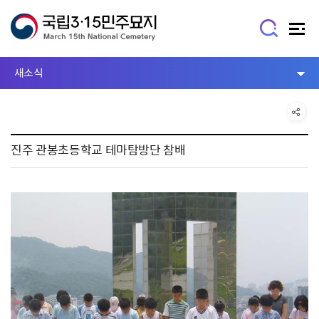
새소식
진주 관봉초등학교 테마탐방단 참배