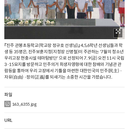
『진주 관봉초등학교(학교장 정규호 선생님)』 4,5,6학년 선생님들과 학
생 등 35명은, 진주보훈지청(지청장 신명철)이 주관하는 '7월의 청소년
우리고장 현충시설 테마탐방단' 으로 선정되어 7. 9(금) 오전 11시 국립
3·15묘지를 방문하고 민주의거 희생자영령에 대한 참배와 기념관 관
람등을 통하여 우리 고장에서 기틀을 마련한 대한민국의 민주(民主) ·
자유(自由) ·정의(正義)를 되새기는 소중한 시간을 가졌습니다.
파일
163_6355.jpg
URL