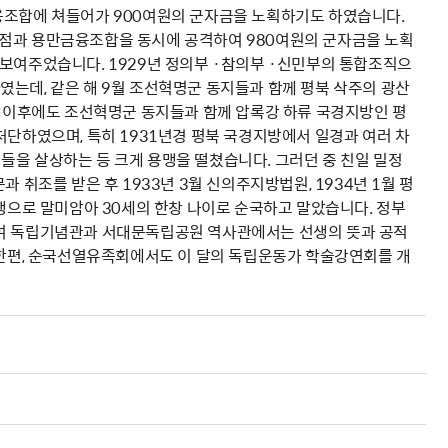
융조합에 쳐들어가 900여원의 군자금을 노획하기도 하였습니다.
지점과 용만금융조합을 동시에 공격하여 980여원의 군자금을 노획
 보여주었습니다. 1929년 정의부 ·참의부 ·신민부의 통합조직으
는데, 같은 해 9월 조선혁명군 동지들과 함께 평북 삭주의 광산
. 이후에도 조선혁명군 동지들과 함께 압록강 하류 국경지방인 평
처단하였으며, 특히 1931년경 평북 국경지방에서 일경과 여러 차
들을 살상하는 등 크게 용맹을 떨쳤습니다. 그러던 중 친일 밀정
 취조를 받은 후 1933년 3월 신의주지방법원, 1934년 1월 평
집행으로 말미암아 30세의 한창 나이로 순국하고 말았습니다. 정부
하여 독립기념관과 서대문독립공원 역사관에서는 선생의 뜻과 공적
 한편, 순국선열유족회에서도 이 달의 독립운동가 학술강연회를 개