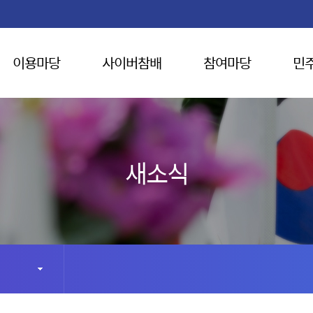
이용마당
사이버참배
참여마당
민
새소식