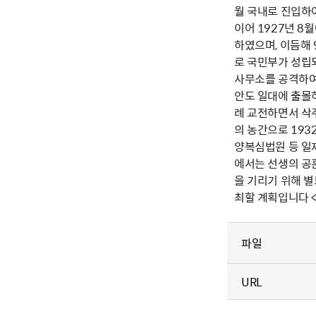
월 국내로 진입하
이어 1927년 
하였으며, 이듬해
로 국민부가 성립
사무소를 공격하여
안도 일대에 출몰하
례 교전하면서 삭
의 농간으로 193
양복심법원 등 일제
에서는 선생의 공
을 기리기 위해 
최할 계획입니다 <
파일
URL