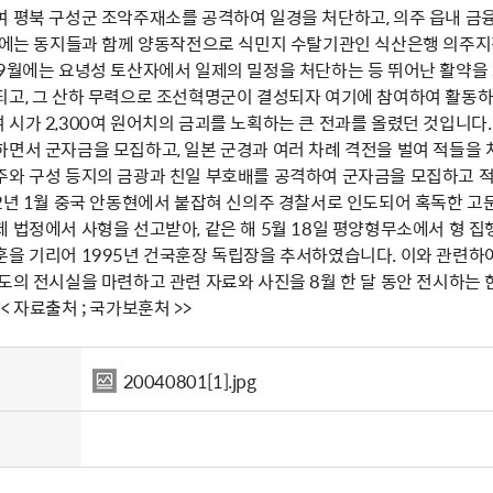
여 평북 구성군 조악주재소를 공격하여 일경을 처단하고, 의주 읍내 금
8월에는 동지들과 함께 양동작전으로 식민지 수탈기관인 식산은행 의주
 9월에는 요녕성 토산자에서 일제의 밀정을 처단하는 등 뛰어난 활약을
되고, 그 산하 무력으로 조선혁명군이 결성되자 여기에 참여하여 활동하였
 시가 2,300여 원어치의 금괴를 노획하는 큰 전과를 올렸던 것입니다
면서 군자금을 모집하고, 일본 군경과 여러 차례 격전을 벌여 적들을 
주와 구성 등지의 금광과 친일 부호배를 공격하여 군자금을 모집하고 적
2년 1월 중국 안동현에서 붙잡혀 신의주 경찰서로 인도되어 혹독한 고문과
 법정에서 사형을 선고받아, 같은 해 5월 18일 평양형무소에서 형 
훈을 기리어 1995년 건국훈장 독립장을 추서하였습니다. 이와 관련
별도의 전시실을 마련하고 관련 자료와 사진을 8월 한 달 동안 전시하는
< 자료출처 ; 국가보훈처 >>
20040801[1].jpg