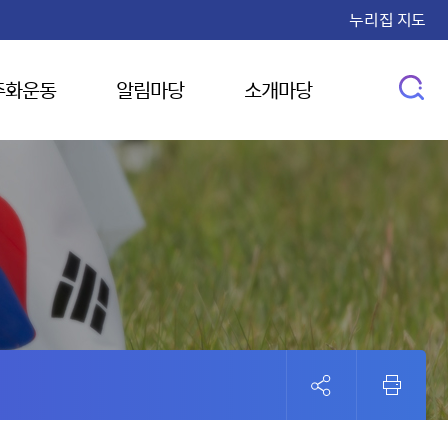
누리집 지도
주화운동
알림마당
소개마당