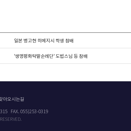
일본 병고현 히메지시 학생 참배
'생명평화탁발순례단' 도법스님 등 참배
찾아오시는길
9315
FAX. 055)253-0319
 RESERVED.