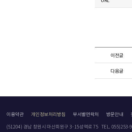
URL
이전글
다음글
이용약관
개인정보처리방침
부서별연락처
방문안내
(51204) 경남 창원시 마산회원구 3·15성역로 75
TEL. 055)253-