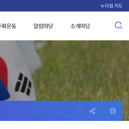
누리집 지도
주화운동
알림마당
소개마당