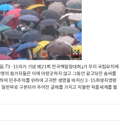
일, 『3·15의거 기념 제21회 전국백일장대회』가 우리 국립묘지에
00명의 참가자들은 이에 아랑곳하지 않고 그동안 갈고닦은 솜씨를
통하여 민주주의를 위하여 고귀한 생명을 바치신 3·15희생자영령
학및 일반부로 구분되어 주어진 글제를 가지고 치열한 작품세계를 펼