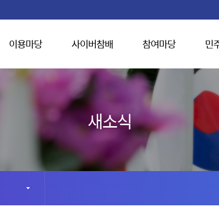
이용마당
사이버참배
참여마당
민
새소식