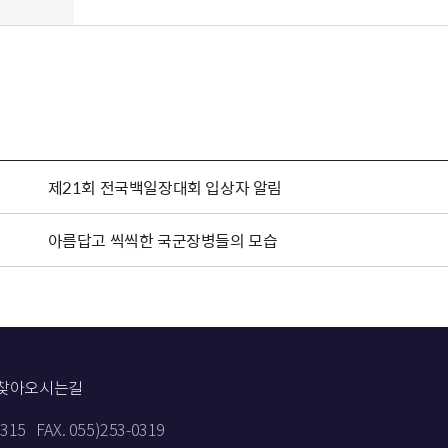
제21회 전국백일장대회 입상자 알림
아름답고 씩씩한 국군장병들의 모습
찾아오시는길
9315
FAX. 055)253-0319