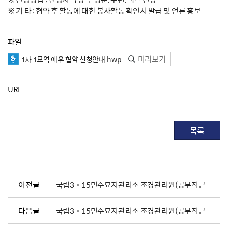
※ 기 타 : 협약 후 활동에 대한 봉사활동 확인서 발급 및 언론 홍보
파일
미리보기
1사 1묘역 예우 협약 신청안내.hwp
URL
목록
이전글
국립3˙15민주묘지관리소 조경관리원(공무직근로자) 채용 공고
다음글
국립3˙15민주묘지관리소 조경관리원(공무직근로자) 채용 공고