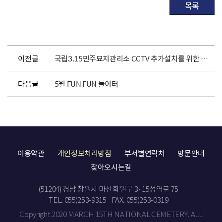
목록
이전글
국립3.15민주묘지관리소 CCTV 추가설치를 위한 행정예고
다음글
5월 FUN FUN 놀이터
이용약관
개인정보처리방침
부서별연락처
방문안내
찾아오시는길
(51204) 경남 창원시 마산회원구 3·15성역로 75
TEL. 055)253-9315
FAX. 055)253-0319
Copyright 2020 MARCH 15TH NATIONAL CEMETERY. ALL