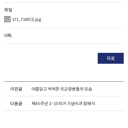
파일
171_7185[1].jpg
URL
목록
이전글
아름답고 씩씩한 국군장병들의 모습
다음글
제45주년 3·15의거 기념식과 참배식