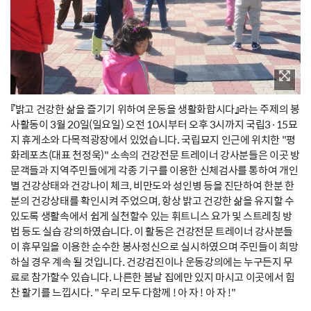
『밝고 건강한 삶을 즐기기 위하여 운동을 생활화합시다』라는 주제의 봉
사활동이 3월 20일(일요일) 오전 10시부터 오후 3시까지 국립3·15묘
지 휴게소와 다목적광장에서 있었습니다. 국립묘지 인근에 위치한 "평
화레포츠(대표 천정욱)" 소속의 건강전문 트레이너 강사분들은 이곳 방
문객들과 지역주민들에게 각종 기구를 이용한 신체검사를 통하여 개인
별 건강상태와 건강나이 체크, 비만도와 성인병 등을 진단하여 한분 한
분의 건강상태를 확인시켜 주었으며, 항상 밝고 건강한 삶을 유지할 수
있도록 생활속에서 쉽게 실천할수 있는 휘트니스 요가 및 스트레칭 방
법 등도 실습 강의하였습니다. 이 활동은 건강전문 트레이너 강사분들
이 휴무일을 이용한 순수한 봉사정신으로 실시하였으며 주민들이 희망
하실 경우 계속 될 것입니다. 건강검진이나 운동강의에는 누구든지 무
료로 참가할수 있습니다. 나른한 봄날 집에만 있지 마시고 이곳에서 힘
찬 활기를 느낍시다. " 우리 모두 다함께 ! 아 자 ! 아 자 !"