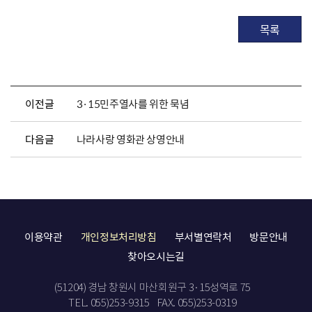
목록
이전글
3·15민주열사를 위한 묵념
다음글
나라사랑 영화관 상영안내
이용약관
개인정보처리방침
부서별연락처
방문안내
찾아오시는길
(51204) 경남 창원시 마산회원구 3·15성역로 75
TEL. 055)253-9315
FAX. 055)253-0319