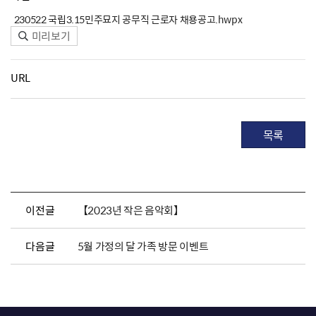
230522 국립3.15민주묘지 공무직 근로자 채용공고.hwpx
미리보기
URL
목록
이전글
【2023년 작은 음악회】
다음글
5월 가정의 달 가족 방문 이벤트