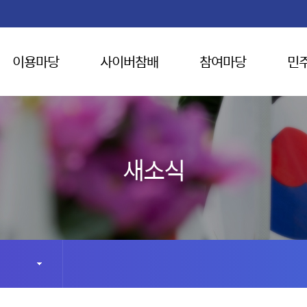
이용마당
사이버참배
참여마당
민
새소식