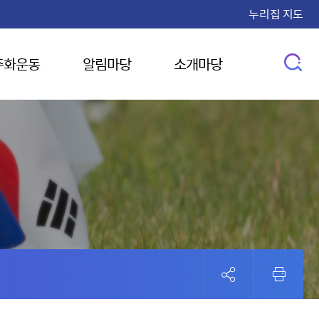
누리집 지도
주화운동
알림마당
소개마당