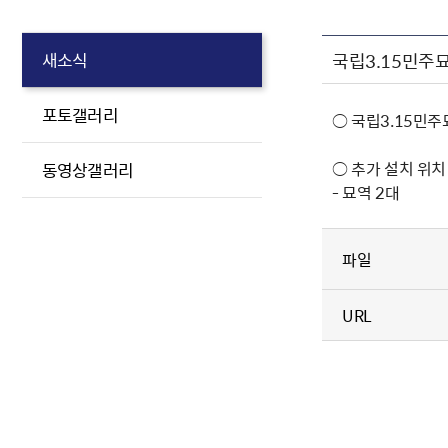
국립3.15민주
새소식
포토갤러리
○ 국립3.15민
○ 추가 설치 위치
동영상갤러리
- 묘역 2대
파일
URL