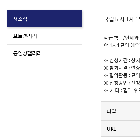
국립묘지 1사 
새소식
포토갤러리
각급 학교/단체와
한 1사1묘역 예
동영상갤러리
※ 신청기간 : 상
※ 참가자격 : 연
※ 협약활동 : 묘
※ 신청방법 : 신청
※ 기 타 : 협약
파일
URL