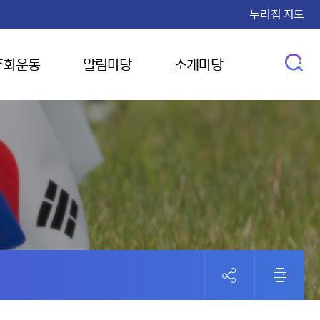
누리집 지도
주화운동
알림마당
소개마당