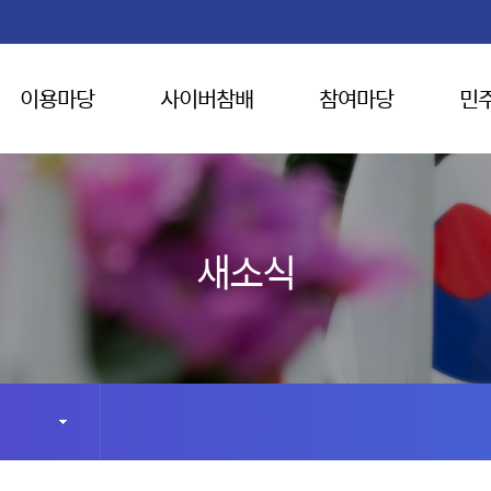
이용마당
사이버참배
참여마당
민
새소식