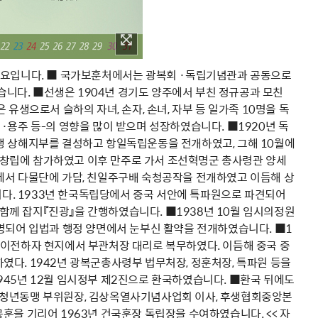
님의 공적개요입니다. ■ 국가보훈처에서는 광복회 ·독립기념관과 공동으로
니다. ■선생은 1904년 경기도 양주에서 부친 정규공과 모친
유생으로서 슬하의 자녀, 손자, 손녀, 자부 등 일가족 10명을 독
·용주 등-의 영향을 많이 받으며 성장하였습니다. ■1920년 독
맹 상해지부를 결성하고 항일독립운동을 전개하였고, 그해 10월에
창립에 참가하였고 이후 만주로 가서 조선혁명군 총사령관 양세
에서 다물단에 가담, 친일주구배 숙청공작을 전개하였고 이듬해 상
. 1933년 한국독립당에서 중국 서안에 특파원으로 파견되어
 함께 잡지『진광』을 간행하였습니다. ■1938년 10월 임시의정원
임명되어 입법과 행정 양면에서 눈부신 활약을 전개하였습니다. ■1
 이전하자 현지에서 부관처장 대리로 복무하였다. 이듬해 중국 중
다. 1942년 광복군총사령부 법무처장, 정훈처장, 특파원 등을
945년 12월 임시정부 제2진으로 환국하였습니다. ■환국 뒤에도
의청년동맹 부위원장, 김상옥열사기념사업회 이사, 후생협회중앙본
훈을 기리어 1963년 건국훈장 독립장을 수여하였습니다. << 자