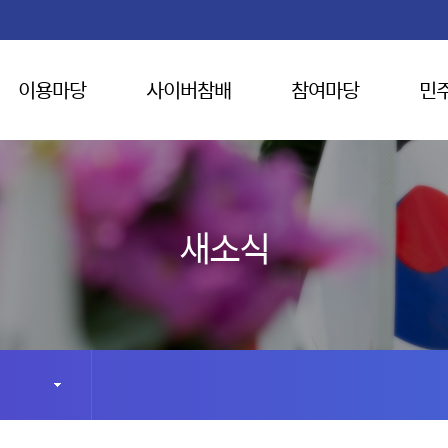
이용마당
사이버참배
참여마당
민
새소식