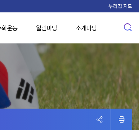
누리집 지도
주화운동
알림마당
소개마당