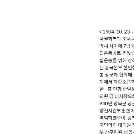
< 1904. 10
국권회복과 조국독
박씨 사이에 7남매
립운동가로 키웠습니
립운동을 위해 상
는 중국본부 한인
봉 장군과 협의해
해에서 화랑소년회
한 ·중 연합 항일
의원 겸 비서장으
940년 광복군 
앙전시간부훈련 제
역임하였으며, 광
국민의회 대의원 
부 상무위원, 태양