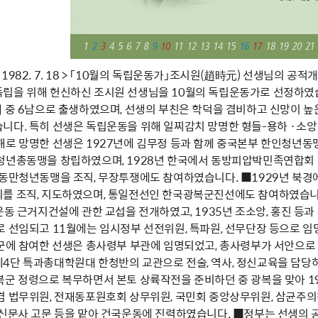
. 23～1982. 7. 18 > 「10월의 독립운동가」조시원(趙時元) 선생
립을 위해 헌신하신 조시원 선생님을 10월의 독립운동가로 선정하였습
 중 6남으로 출생하였으며, 선생의 부친은 학덕을 겸비하고 신망이 높은 
다. 특히 선생은 독립운동을 위해 일찌감치 망명한 형들-용하 ·소앙 
해로 망명한 선생은 1927년에 김무정 등과 함께 중국본부 한인청년동
청년총동맹을 창립하였으며, 1928년 한국에서 동방피압박민족연합회 
 동만청년동맹을 조직, 무장투쟁에도 참여하였습니다. ■1929년 북경
를 조직, 지도하였으며, 통일전선인 한국광복군진선에도 참여하였습니다
운동 근거지건설에 관한 교섭을 전개하였고, 1935년 조소앙, 홍진 등과
로 선임되고 11월에는 임시정부 선전위원, 특파원, 선무단장 등으로 
창군에 참여한 선생은 총사령부 부관에 임명되었고, 총사령부가 서안으로
4단 특과총대학원대 한청반의 교관으로 전술, 역사, 정신교육을 담당하였
복군 정령으로 복무하면서 본토 상륙작전을 준비하던 중 광복을 맞아 1
겸 법무위원, 전재동포원호회 상무위원, 국민회 중앙상무위원, 삼균주
신문사 고문 등을 맡아 건국운동에 진력하였습니다. ■정부는 선생의 공