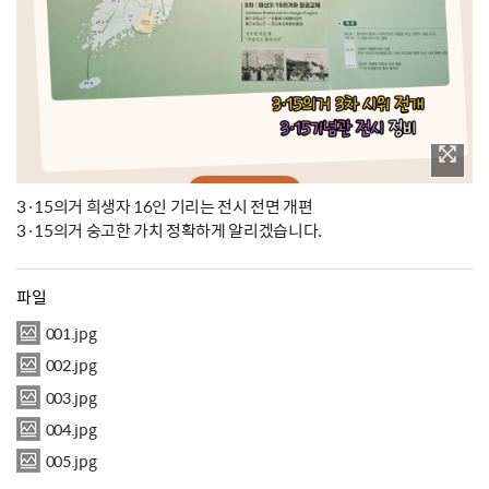
3·15의거 희생자 16인 기리는 전시 전면 개편
3·15의거 숭고한 가치 정확하게 알리겠습니다.
파일
001.jpg
002.jpg
003.jpg
004.jpg
005.jpg