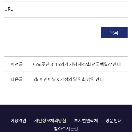
URL
목록
이전글
제66주년 3·15의거 기념 제42회 전국백일장 안내
다음글
5월 어린이날 & 가정의 달 영화 상영 안내
이용약관
개인정보처리방침
부서별연락처
방문안내
찾아오시는길