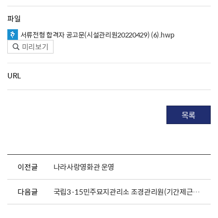
파일
서류전형 합격자 공고문(시설관리원20220429) (6).hwp
미리보기
URL
목록
이전글
나라사랑영화관 운영
다음글
국립3·15민주묘지관리소 조경관리원(기간제근로자)채용시험 최종 합겨자 및 채용서류 공고