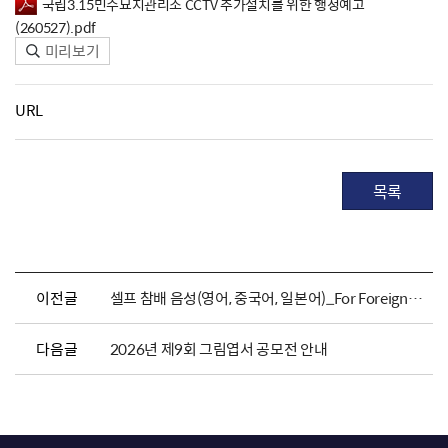
국립3.15민주묘지관리소 CCTV 추가설치를 위한 행정예고
(260527).pdf
미리보기
URL
목록
이전글
셀프 참배 음성(영어, 중국어, 일본어)_For Foreigners
다음글
2026년 제9회 그림엽서 공모전 안내