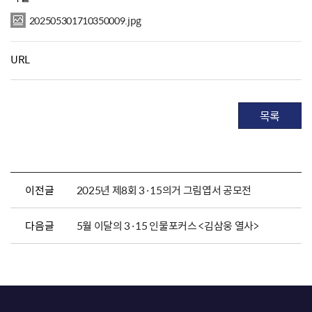
202505301710350009.jpg
URL
목록
이전글
2025년 제8회 3·15의거 그림엽서 공모전
다음글
5월 이달의 3·15 인물포커스 <김삼웅 열사>