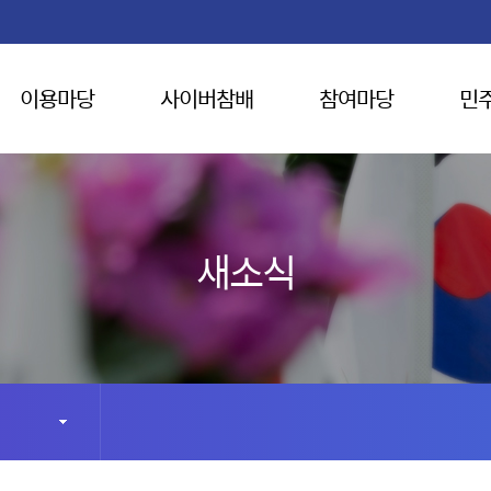
이용마당
사이버참배
참여마당
민
새소식