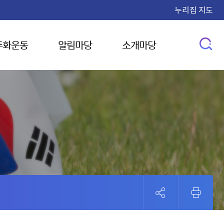
누리집 지도
주화운동
알림마당
소개마당