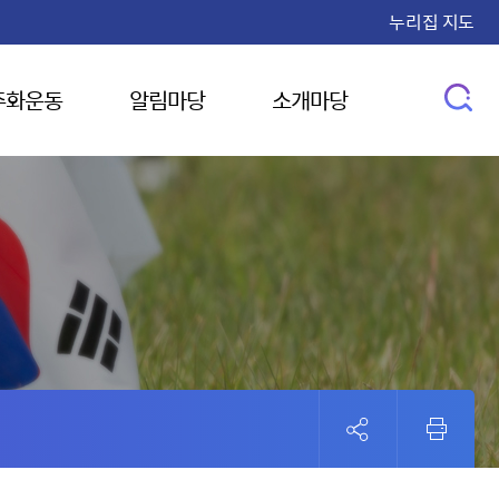
누리집 지도
주화운동
알림마당
소개마당