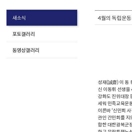
4월의 독립운동
새소식
포토갤러리
동영상갤러리
성재(誠齋) 이 동
신 이동휘 선생을
강화도 진위대장 등
세워 민족교육운동
이른바 ‘신민회 사
관인 간민회를 지
합한 대한광복군정
하고 무장투쟁노선