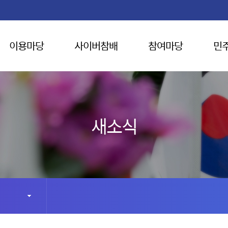
이용마당
사이버참배
참여마당
민
새소식