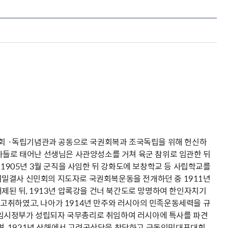
에서는 광복회 ·독립기념관과 공동으로 국권회복과 조국독립을 위해 헌신하
 아들로 태어난 선생님은 사관양성소를 거쳐 육군 참위로 임관한 뒤
 1905년 3월 군직을 사임한 뒤 강화도에 보창학교 등 사립학교를
비밀결사 신민회의 지도자로 국권회복운동을 전개하던 중 1911년
해제된 뒤, 1913년 압록강을 건너 북간도로 망명하여 한인자치기
고취하였고, 나아가 1914년 만주와 러시아의 민족운동세력을 규
합임시정부가 성립되자 국무총리로 취임하여 러시아에 특사를 파견
, 1921년 상해에서 고려공산당을 창당하고 극동인민대표대회