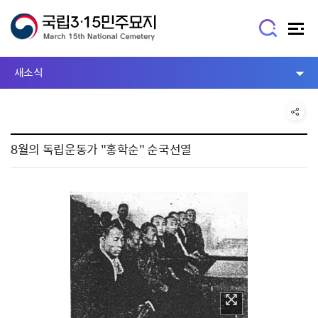
새소식
8월의 독립운동가 "홍학순" 순국선열