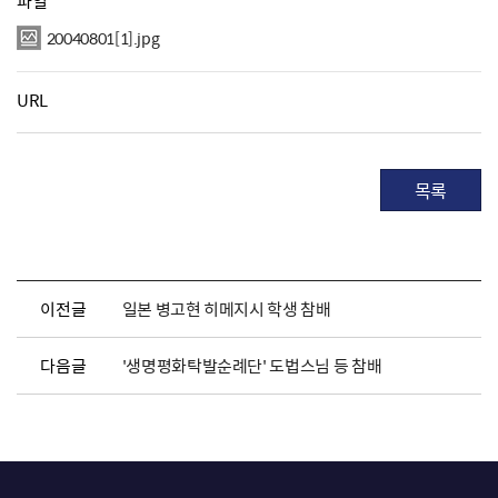
파일
20040801[1].jpg
URL
목록
이전글
일본 병고현 히메지시 학생 참배
다음글
'생명평화탁발순례단' 도법스님 등 참배