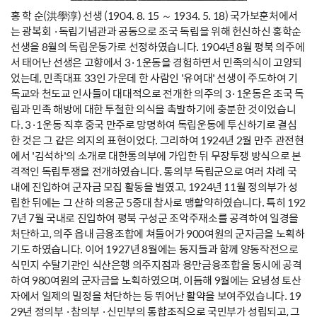
홍 학 순(洪學淳) 선생 (1904. 8. 15 ～ 1934. 5. 18) 국가보훈처에서
는 광복회 ·독립기념관과 공동으로 조국 독립을 위해 헌신하신 홍학순
선생을 8월의 독립운동가로 선정하였습니다. 1904년 8월 평북 의주에
서 태어난 선생은 고향에서 3·1운동을 경험하면서 민족의식이 고양되
었는데, 민족대표 33인 가운데 한 사람인 '유여대' 선생이 주도하여 기
독교와 천도교 인사들이 대대적으로 전개한 의주의 3·1운동은 조국 독
립과 민족 해방에 대한 투철한 의식을 촉발하기에 충분한 것이었습니
다. 3·1운동 직후 중국 만주로 망명하여 독립운동에 투신하기로 결심
한 것은 그 같은 의지의 표현이었다. 그리하여 1924년 2월 만주 관전현
에서 '김석하'의 소개로 대한통의부에 가입한 뒤 무장투쟁 방식으로 본
격적인 독립투쟁을 전개하였습니다. 통의부 독립군으로 여러 차례 국
내에 진입하여 군자금 모집 활동을 벌였고, 1924년 11월 정의부가 성
립한 뒤에는 그 산하 의용군 5중대 참사로 맹활약하였습니다. 특히 192
7년 7월 국내로 진입하여 평북 구성군 조악주재소를 공격하여 일경을
처단하고, 의주 읍내 금융조합에 쳐들어가 900여원의 군자금을 노획하
기도 하였습니다. 이어 1927년 8월에는 동지들과 함께 양동작전으로
식민지 수탈기관인 식산은행 의주지점과 용만금융조합을 동시에 공격
하여 980여원의 군자금을 노획하였으며, 이듬해 9월에는 요녕성 토산
자에서 일제의 밀정을 처단하는 등 뛰어난 활약을 보여주었습니다. 19
29년 정의부 ·참의부 ·신민부의 통합조직으로 국민부가 성립되고, 그