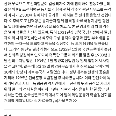
산하 무력으로 조선혁명군이 결성되자 여기에 참여하여 활동하였는데,
같은 해 9월 조선혁명군 동지들과 함께 평북 삭주의 광산사무소를 공격
하여 시가 2,300여 원어치의 금괴를 노획하는 큰 전과를 올렸던 것입니
다. 이후에도 조선혁명군 동지들과 함께 압록강 하류 국경지방인 평안
도 일대에 출몰하면서 군자금을 모집하고, 일본 군경과 여러 차례 격전
을 벌여 적들을 처단하였으며, 특히 1931년경 평북 국경지방에서 일경
과 여러 차례 교전하면서 삭주와 구성 등지의 금광과 친일 부호배를 공
격하여 군자금을 모집하고 적들을 살상하는 등 크게 용맹을 떨쳤습니
다. 그러던 중 친일 밀정의 농간으로 1932년 1월 중국 안동현에서 붙잡
혀 신의주 경찰서로 인도되어 혹독한 고문과 취조를 받은 후 1933년 3
월 신의주지방법원, 1934년 1월 평양복심법원 등 일제 법정에서 사형
을 선고받아, 같은 해 5월 18일 평양형무소에서 형 집행으로 말미암아
30세의 한창 나이로 순국하고 말았습니다. 정부에서는 선생의 공훈을
기리어 1995년 건국훈장 독립장을 추서하였습니다. 이와 관련하여 독
립기념관과 서대문독립공원 역사관에서는 선생의 뜻과 공적을 기리기
위해 별도의 전시실을 마련하고 관련 자료와 사진을 8월 한 달 동안 전
시하는 한편, 순국선열유족회에서도 이 달의 독립운동가 학술강연회를
개최할 계획입니다 << 자료출처 ; 국가보훈처 >>