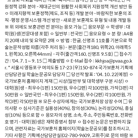
원정책 강화 분야 - 제대군인의 원활한 사회복귀 지원정책 개선 방안 등
ㅇ 미래지향적 보훈정책(제도, 조직 등) 개발 분야 - 바람직한 보훈의 조
직·행정 운영시스템 개선 방안 - 새로운 보훈제도 유형 및 내용 개발 등
※ 위 외에도 보훈관련 전 분야는 응모 가능 □ 응모부문 ㅇ 학생부 : 대
학(원)생(전문대생 포함) ㅇ 일반부 : 전국민 □ 응모요령 ㅇ 분 량 : A4용
지 20매 내외 및 요약문 2매 ㅇ 방 법 : 한글, 신명조 11호를 기본으로 학
술논문작성법 따름(각주 처리 등) - 본문(줄간격180, 위쪽20, 아래쪽5
1, 왼쪽30, 오른쪽44mm) - 각주(줄간격160, 신명조 9.5호) □ 접수기
간 : '04. 7. 1～9. 15 □ 제출방법 ㅇ E-Mail 접수 : kkhjoa@pvaa.go.k
r. * 서울시 영등포구 여의도동 17-23 (우)150-874 국가보훈처 기획예
산담당관실 학술논문공모 담당자 □ 당선작 발표 : '04. 10. 22(예정) ㅇ
국가보훈처 홈페이지 게재 □ 시상(일반부 및 대학생부 구분 시상) ㅇ
대학(원)생 - 최우수(1편) 150만원, 우수(2편) 각100만원, 가작(3편) 각
50만원 ㅇ 일반국민 - 최우수(1편) 150만원, 우수(2편) 각100만원, 가
작(3편) 각50만원 ※ 모든 수상자에게는 국가보훈처장 상장 수여 □ 유
의사항 ㅇ 심사기준은 실용성(40%), 창의성(30%), 논리성(20%), 충실
성(10%) 등으로 함 ㅇ 응모자의 성명, 소속, 주소, 주민등록번호, 전화번
호 명기 - 대학(원)생은 재학증명서 첨부 ㅇ 접수된 논문은 반환하지 않
으며, 관련자료는 국가보훈처 홈페이지(학술논문공모)를 참조하시고,
기타 사항은 기획예산담당관실(02-780-9609, 고휘주)로 문의 바람 ※