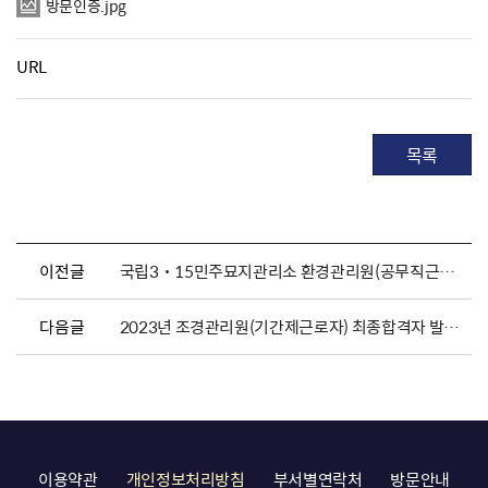
방문인증.jpg
URL
목록
이전글
국립3˙15민주묘지관리소 환경관리원(공무직근로자) 채용 공고
다음글
2023년 조경관리원(기간제근로자) 최종합격자 발표 및 채용서류 제출공고
이용약관
개인정보처리방침
부서별연락처
방문안내