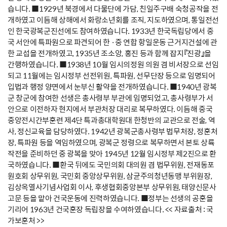
습니다. ■1929년 북경에서 다물단에 가담, 친일주구배 숙청공작을 전
개하였고 이듬해 상해에서 화랑소년회를 조직, 지도하였으며, 통일전선
인 한국광복군진선에도 참여하였습니다. 1933년 한국독립당에서 중
국 서안에 특파원으로 파견되어 한 ·중 연합 항일운동 근거지건설에 관
한 교섭을 전개하였고, 1935년 조소앙, 홍진 등과 함께 잡지『진광』을
간행하였습니다. ■1938년 10월 임시의정원 의원 겸 비서장으로 선임
되고 11월에는 임시정부 선전위원, 특파원, 선무단장 등으로 임명되어
입법과 행정 양면에서 눈부신 활약을 전개하였습니다. ■1940년 광복
군 창군에 참여한 선생은 총사령부 부관에 임명되었고, 총사령부가 서
안으로 이전하자 현지에서 부관처장 대리로 복무하였다. 이듬해 중국
중앙전시간부훈련 제4단 특과총대학원대 한청반의 교관으로 전술, 역
사, 정신교육을 담당하였다. 1942년 광복군총사령부 법무처장, 정훈처
장, 특파원 등을 역임하였으며, 광복군 정령으로 복무하면서 본토 상륙
작전을 준비하던 중 광복을 맞아 1945년 12월 임시정부 제2진으로 환
국하였습니다. ■환국 뒤에도 국민의회 대의원 겸 법무위원, 전재동포
원호회 상무위원, 국민회 중앙상무위원, 삼균주의청년동맹 부위원장,
김상옥열사기념사업회 이사, 후생협회중앙본부 상무위원, 태양신문사
고문 등을 맡아 건국운동에 진력하였습니다. ■정부는 선생의 공훈을
기리어 1963년 건국훈장 독립장을 수여하였습니다. << 자료출처 : 국
가보훈처 >>