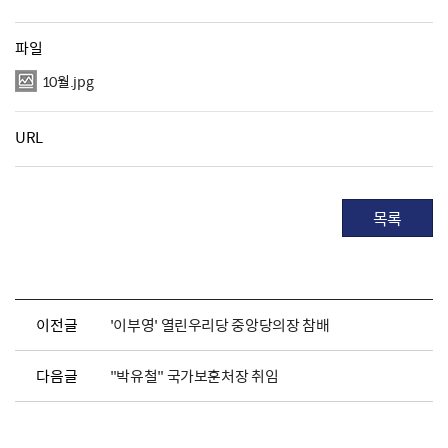
파일
10월.jpg
URL
목록
이전글
'이부영' 열린우리당 중앙당의장 참배
다음글
"박유철" 국가보훈처장 취임