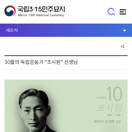
새소식
10월의 독립운동가 "조시원" 선생님