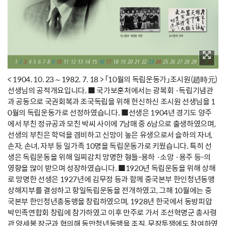
< 1904. 10. 23～1982. 7. 18 > 「10월의 독립운동가」조시원(趙時元)
선생님의 공적개요입니다. ■ 국가보훈처에서는 광복회 ·독립기념관
과 공동으로 국권회복과 조국독립을 위해 헌신하신 조시원 선생님을 1
0월의 독립운동가로 선정하였습니다. ■선생은 1904년 경기도 양주
에서 부친 정규공과 모친 박씨 사이에 7남매 중 6남으로 출생하였으며,
선생의 부친은 학덕을 겸비하고 신망이 높은 유생으로서 슬하의 자녀,
손자, 손녀, 자부 등 일가족 10명을 독립운동가로 키웠습니다. 특히 선
생은 독립운동을 위해 일찌감치 망명한 형들-용하 ·소앙 ·용주 등-의
영향을 많이 받으며 성장하였습니다. ■1920년 독립운동을 위해 상해
로 망명한 선생은 1927년에 김무정 등과 함께 중국본부 한인청년동맹
상해지부를 결성하고 항일독립운동을 전개하였고, 그해 10월에는 중
국본부 한인청년총동맹을 창립하였으며, 1928년 한국에서 동방피압
박민족연합회 창립에 참가하였고 이후 만주로 가서 조선혁명군 총사령
관 양세봉 장군과 협의해 동만청년동맹을 조직, 무장투쟁에도 참여하였