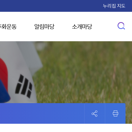
누리집 지도
주화운동
알림마당
소개마당