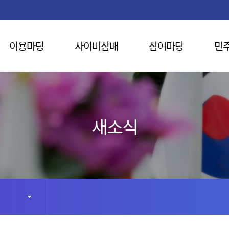
이용마당
사이버참배
참여마당
민
새소식