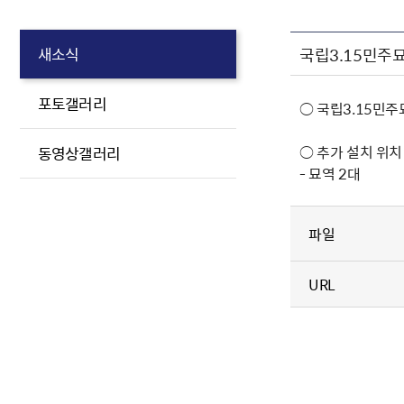
국립3.15민주
새소식
포토갤러리
○ 국립3.15민
○ 추가 설치 위치
동영상갤러리
- 묘역 2대
파일
URL