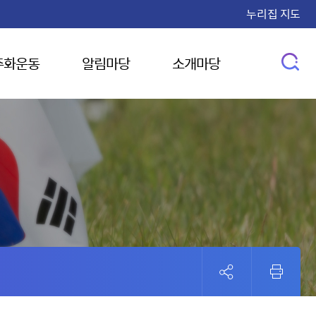
누리집 지도
주화운동
알림마당
소개마당