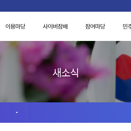
이용마당
사이버참배
참여마당
민
새소식