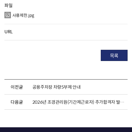
파일
사용제한.jpg
URL
목록
이전글
공용주차장 차량5부제 안내
다음글
2026년 조경관리원(기간제근로자) 추가합격자 발표 및 채용서류 제출 안내