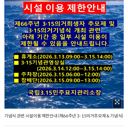
기념식 관련 시설이용 제한안내 (제66주년 3·15의거추모제 & 기념식)