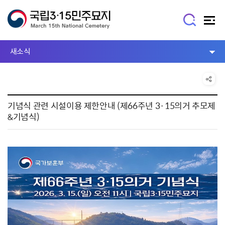
새소식
기념식 관련 시설이용 제한안내 (제66주년 3·15의거 추모제
&기념식)