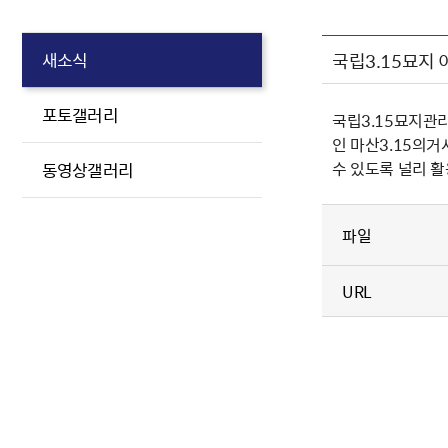
국립3.15묘지 
새소식
포토갤러리
국립3.15묘지관
인 마산3.15의
수 있도록 널리 
동영상갤러리
파일
URL