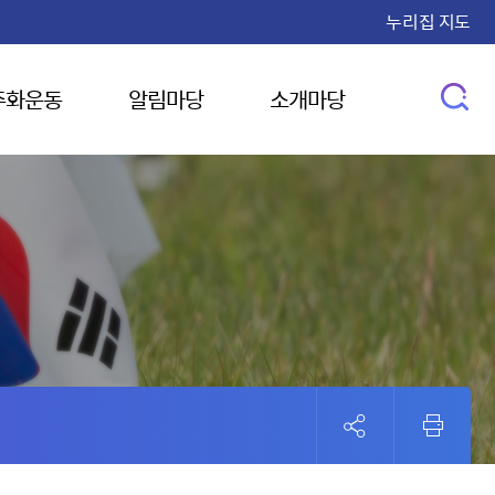
누리집 지도
주화운동
알림마당
소개마당