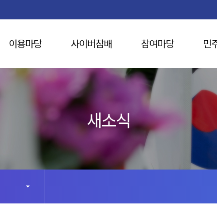
이용마당
사이버참배
참여마당
민
새소식