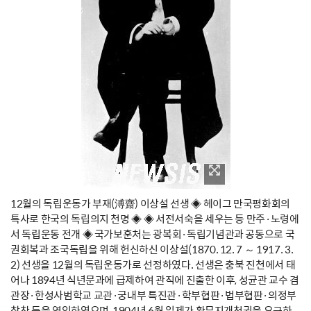
12월의 독립운동가 부재(溥齋) 이상설 선생 ◈ 헤이그 만국평화회의
특사로 한국의 독립의지 천명 ◈ ◈ 서전서숙을 세우는 등 만주·노령에
서 독립운동 전개 ◈ 국가보훈처는 광복회·독립기념관과 공동으로 국
권회복과 조국독립을 위해 헌신하신 이상설(1870. 12. 7 ～ 1917. 3.
2) 선생을 12월의 독립운동가로 선정하였다. 선생은 충북 진천에서 태
어나 1894년 식년문과에 급제하여 관직에 진출한 이후, 성균관 교수 겸
관장·한성사범학교 교관·궁내부 특진관·학부협판·법부협판·의정부
참찬 등을 역임하였으며, 1904년 6월 일제가 황무지개척권을 요구하