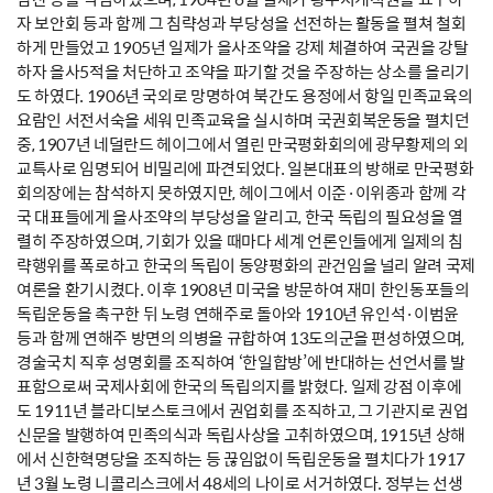
자 보안회 등과 함께 그 침략성과 부당성을 선전하는 활동을 펼쳐 철회
하게 만들었고 1905년 일제가 을사조약을 강제 체결하여 국권을 강탈
하자 을사5적을 처단하고 조약을 파기할 것을 주장하는 상소를 올리기
도 하였다. 1906년 국외로 망명하여 북간도 용정에서 항일 민족교육의
요람인 서전서숙을 세워 민족교육을 실시하며 국권회복운동을 펼치던
중, 1907년 네덜란드 헤이그에서 열린 만국평화회의에 광무황제의 외
교특사로 임명되어 비밀리에 파견되었다. 일본대표의 방해로 만국평화
회의장에는 참석하지 못하였지만, 헤이그에서 이준·이위종과 함께 각
국 대표들에게 을사조약의 부당성을 알리고, 한국 독립의 필요성을 열
렬히 주장하였으며, 기회가 있을 때마다 세계 언론인들에게 일제의 침
략행위를 폭로하고 한국의 독립이 동양평화의 관건임을 널리 알려 국제
여론을 환기시켰다. 이후 1908년 미국을 방문하여 재미 한인동포들의
독립운동을 촉구한 뒤 노령 연해주로 돌아와 1910년 유인석·이범윤
등과 함께 연해주 방면의 의병을 규합하여 13도의군을 편성하였으며,
경술국치 직후 성명회를 조직하여 ‘한일합방’에 반대하는 선언서를 발
표함으로써 국제사회에 한국의 독립의지를 밝혔다. 일제 강점 이후에
도 1911년 블라디보스토크에서 권업회를 조직하고, 그 기관지로 권업
신문을 발행하여 민족의식과 독립사상을 고취하였으며, 1915년 상해
에서 신한혁명당을 조직하는 등 끊임없이 독립운동을 펼치다가 1917
년 3월 노령 니콜리스크에서 48세의 나이로 서거하였다. 정부는 선생