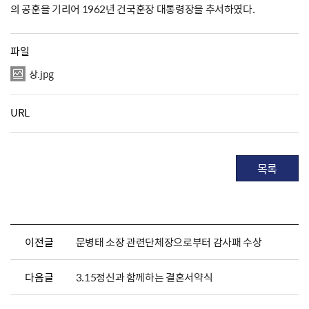
의 공훈을 기리어 1962년 건국훈장 대통령장을 추서하였다.
파일
상.jpg
URL
목록
이전글
문병태 소장 관련단체장으로부터 감사패 수상
다음글
3.15정신과 함께하는 결혼서약식