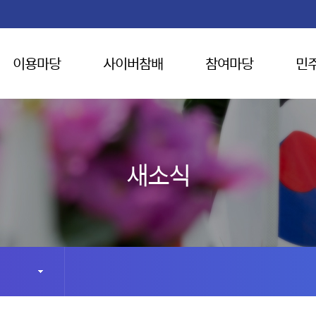
이용마당
사이버참배
참여마당
민
새소식