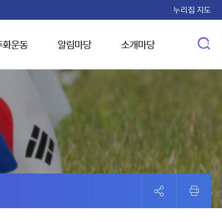
누리집 지도
주화운동
알림마당
소개마당