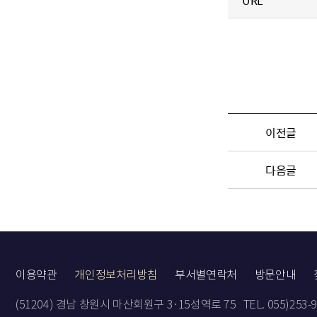
URL
이전글
다음글
이용약관
개인정보처리방침
부서별연락처
방문안내
(51204) 경남 창원시 마산회원구 3·15성역로 75
TEL. 055)253-