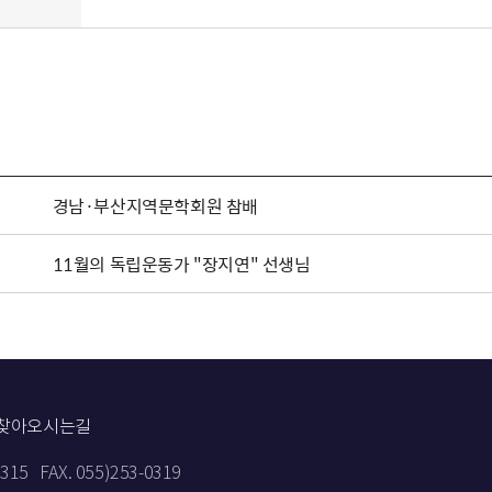
경남·부산지역문학회원 참배
11월의 독립운동가 "장지연" 선생님
찾아오시는길
9315
FAX. 055)253-0319