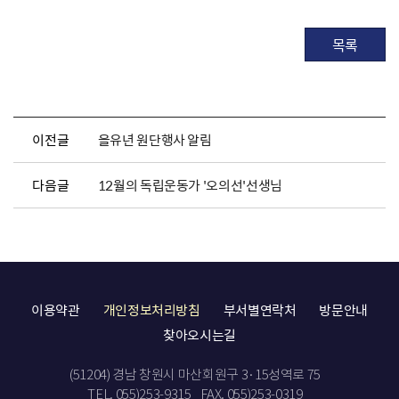
목록
이전글
을유년 원단행사 알림
다음글
12월의 독립운동가 '오의선'선생님
이용약관
개인정보처리방침
부서별연락처
방문안내
찾아오시는길
(51204) 경남 창원시 마산회원구 3·15성역로 75
TEL. 055)253-9315
FAX. 055)253-0319