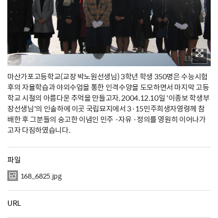
마산가포고등학교(교장 박노원선생님) 3학년 학생 350명은 수능시험
후의 자율학습과 야외수업을 통한 인격수양을 도모하면서 마지막 고등
학교 시절의 아름다운 추억을 만들고자, 2004.12.10일 '이종보 학생부
장선생님'의 인솔하에 이곳 국립묘지에서 3·15민주희생자영령께 참
배한 후 그분들의 숭고한 이념인 민주 ·자유 ·정의를 영원히 이어나가
고자 다짐하였습니다.
파일
168_6825.jpg
URL