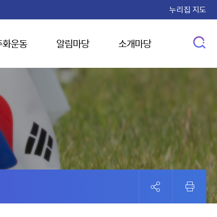
누리집 지도
주화운동
알림마당
소개마당