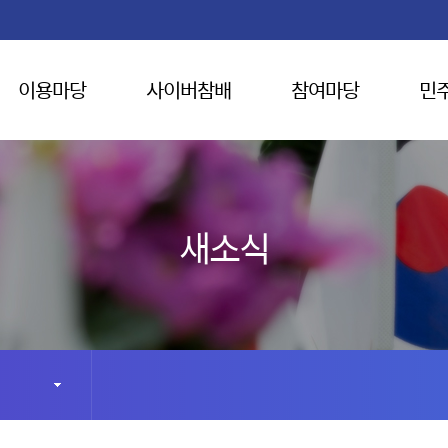
이용마당
사이버참배
참여마당
민
새소식