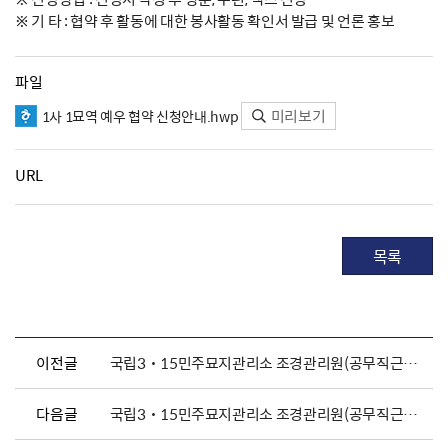
※ 기 타 : 협약 후 활동에 대한 봉사활동 확인서 발급 및 언론 홍보
파일
미리보기
1사 1묘역 예우 협약 신청안내.hwp
URL
목록
이전글
국립3˙15민주묘지관리소 조경관리원(공무직근로자) 채용 공고
다음글
국립3˙15민주묘지관리소 조경관리원(공무직근로자) 채용 공고