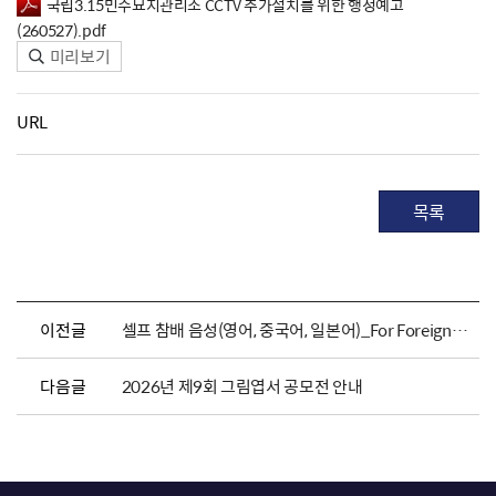
국립3.15민주묘지관리소 CCTV 추가설치를 위한 행정예고
(260527).pdf
미리보기
URL
목록
이전글
셀프 참배 음성(영어, 중국어, 일본어)_For Foreigners
다음글
2026년 제9회 그림엽서 공모전 안내