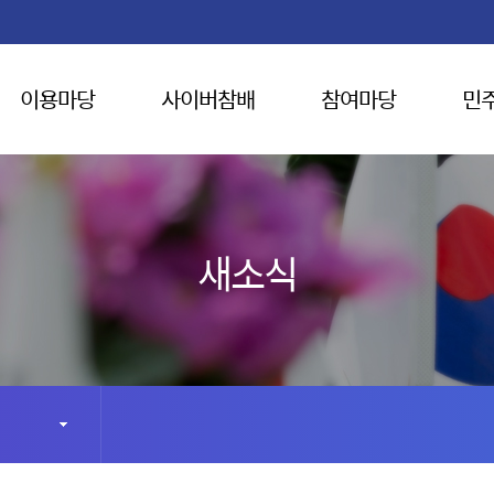
이용마당
사이버참배
참여마당
민
새소식