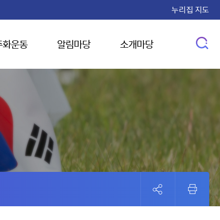
누리집 지도
주화운동
알림마당
소개마당