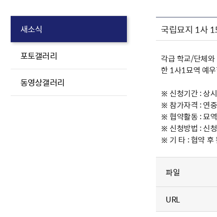
국립묘지 1사 
새소식
포토갤러리
각급 학교/단체와
한 1사1묘역 예
동영상갤러리
※ 신청기간 : 상
※ 참가자격 : 연
※ 협약활동 : 묘
※ 신청방법 : 신청
※ 기 타 : 협약
파일
URL