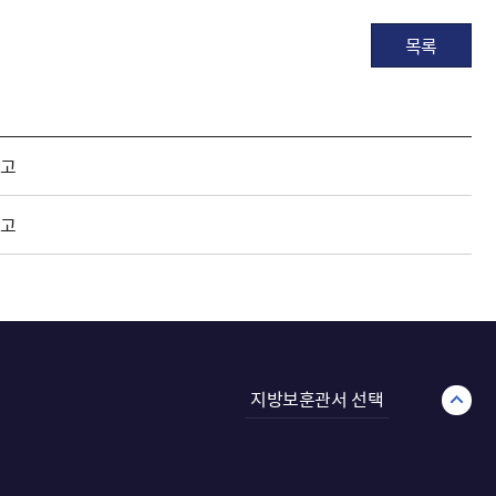
목록
공고
공고
지방보훈관서 선택