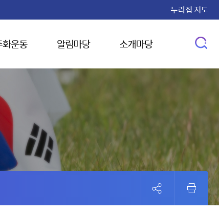
누리집 지도
주화운동
알림마당
소개마당