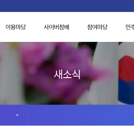
이용마당
사이버참배
참여마당
민
새소식