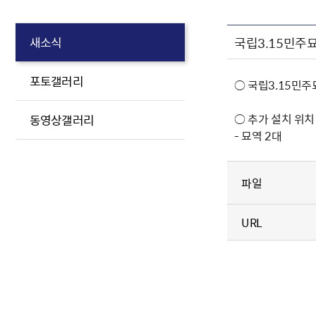
국립3.15민주
새소식
포토갤러리
○ 국립3.15민
○ 추가 설치 위치
동영상갤러리
- 묘역 2대
파일
URL