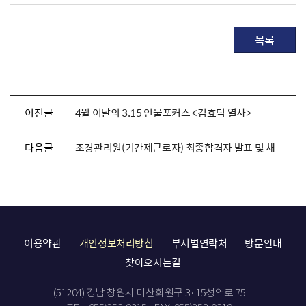
목록
이전글
4월 이달의 3.15 인물포커스 <김효덕 열사>
다음글
조경관리원(기간제근로자) 최종합격자 발표 및 채용서류 제출 안내
이용약관
개인정보처리방침
부서별연락처
방문안내
찾아오시는길
(51204) 경남 창원시 마산회원구 3·15성역로 75