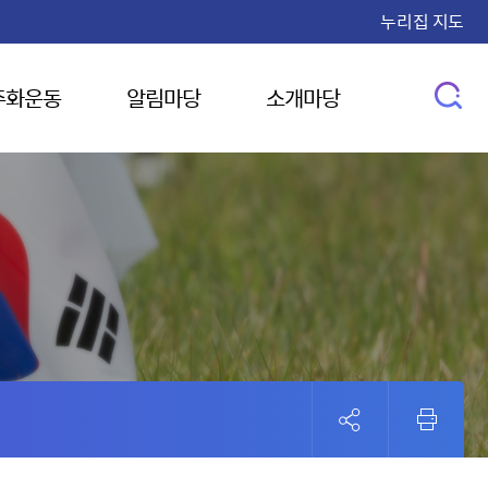
누리집 지도
주화운동
알림마당
소개마당