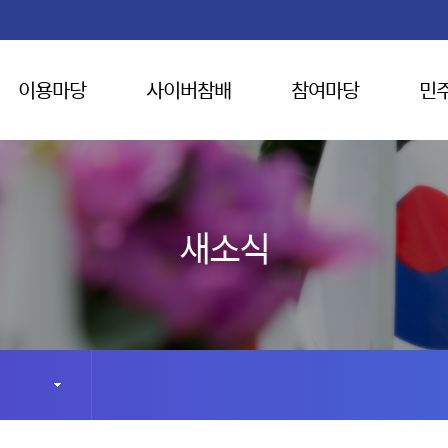
이용마당
사이버참배
참여마당
민
새소식