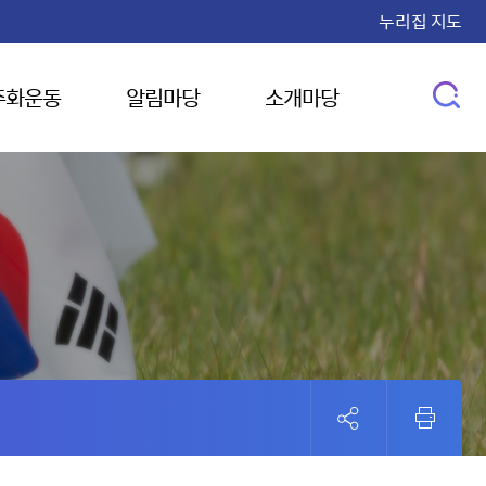
누리집 지도
주화운동
알림마당
소개마당