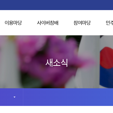
이용마당
사이버참배
참여마당
민
새소식