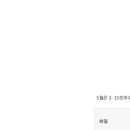
5월은 3·15민주묘
파일