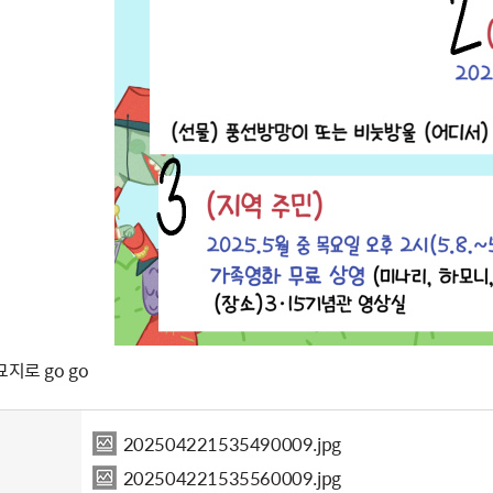
지로 go go
202504221535490009.jpg
202504221535560009.jpg