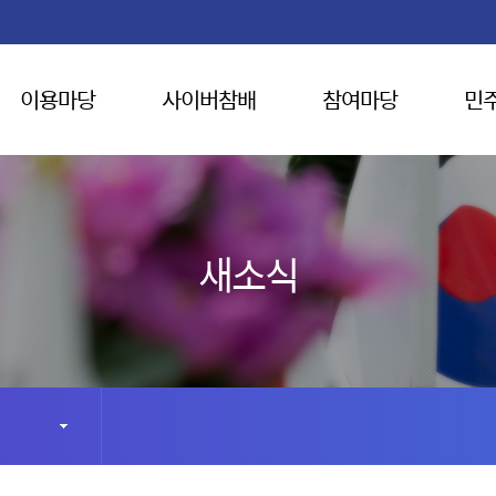
이용마당
사이버참배
참여마당
민
새소식