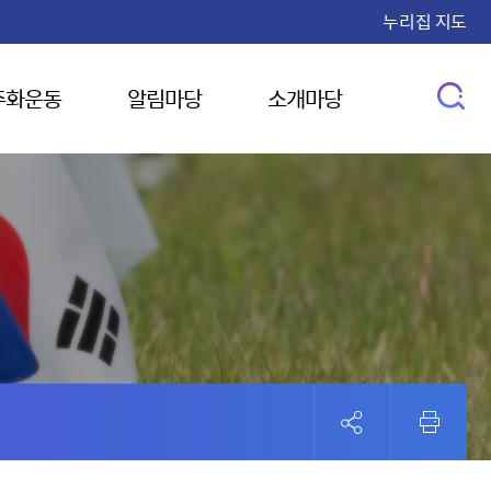
누리집 지도
주화운동
알림마당
소개마당