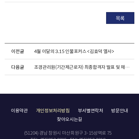
목록
이전글
4월 이달의 3.15 인물포커스 <김효덕 열사>
다음글
조경관리원(기간제근로자) 최종합격자 발표 및 채용서류 제출 안내
이용약관
개인정보처리방침
부서별연락처
방문안내
찾아오시는길
(51204) 경남 창원시 마산회원구 3·15성역로 75