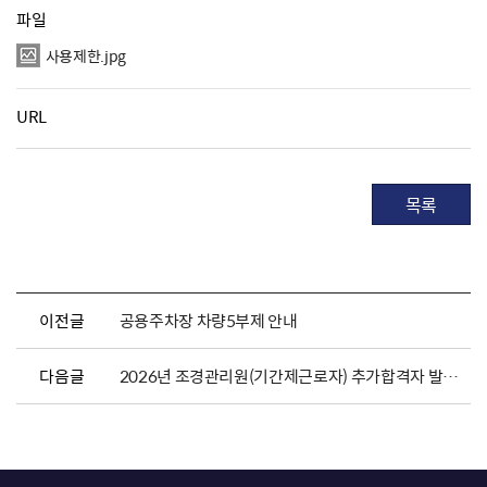
파일
사용제한.jpg
URL
목록
이전글
공용주차장 차량5부제 안내
다음글
2026년 조경관리원(기간제근로자) 추가합격자 발표 및 채용서류 제출 안내