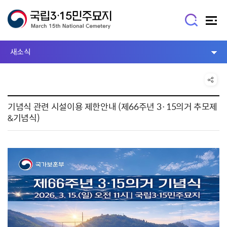
새소식
기념식 관련 시설이용 제한안내 (제66주년 3·15의거 추모제
&기념식)