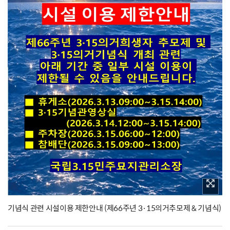
기념식 관련 시설이용 제한안내 (제66주년 3·15의거추모제 & 기념식)